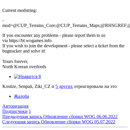
Current modstring:
-
mod=@CUP_Terrains_Core;@CUP_Terrains_Maps;@RHS
If you encounter any problems - please report them to us
via https://bt.wogames.info
If you wish to join the development - please select a ticket from the
bugtracker and solve it!
Yours forever,
North Korean overlords
8
Kostize, Senpaii, Ziki_CZ и
5 других
отреагировали на это
Жалоба
Авторизация
Подписчики
1
Предыдущая запись
Обновление сборки WOG 06.06.2022
Следующая запись
Обновление сборки WOG 05.07.2022