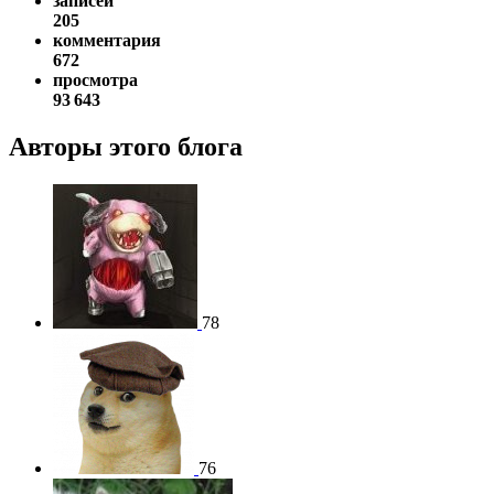
записей
205
комментария
672
просмотра
93 643
Авторы этого блога
78
76