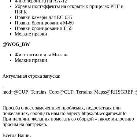
Фикс зероинга на АА-12
Убраны постэффекты на открытых прицелах РПГ и
ПЗРК
Правки камеры для EC-635
Правки бронирования M-60
Правки бронирования Т-55
Мелкие правки
@WOG_BW
Фикс оптики для Милана
Мелкие правки
Актуальная строка запуска:
-
mod=@CUP_Terrains_Core;@CUP_Terrains_Maps;@RHS
Просьба о всех замеченных проблемах, недостатках или
пожеланиях, сообщать нам по адресу https://bt.wogames.info
При наличии желания помогать со сборкой - также милостиво
просим на багтрекер.
Всегда Ваши,