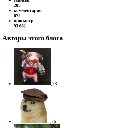
записей
205
комментария
672
просмотр
93 681
Авторы этого блога
78
76