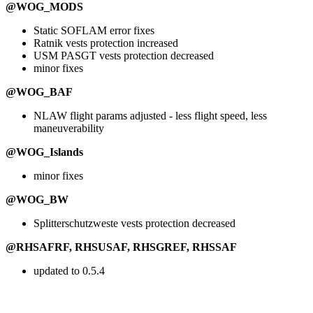
@WOG_MODS
Static SOFLAM error fixes
Ratnik vests protection increased
USM PASGT vests protection decreased
minor fixes
@WOG_BAF
NLAW flight params adjusted - less flight speed, less
maneuverability
@WOG_Islands
minor fixes
@WOG_BW
Splitterschutzweste vests protection decreased
@RHSAFRF, RHSUSAF, RHSGREF, RHSSAF
updated to 0.5.4