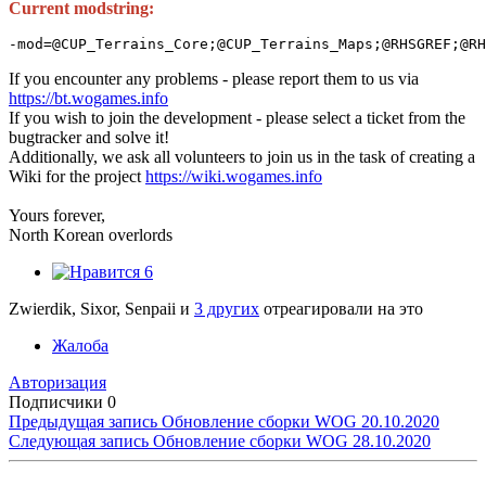
Current modstring:
-mod=@CUP_Terrains_Core;@CUP_Terrains_Maps;@RHSGREF;@RH
If you encounter any problems - please report them to us via
https://bt.wogames.info
If you wish to join the development - please select a ticket from the
bugtracker and solve it!
Additionally, we ask all volunteers to join us in the task of creating a
Wiki for the project
https://wiki.wogames.info
Yours forever,
North Korean overlords
6
Zwierdik, Sixor, Senpaii и
3 других
отреагировали на это
Жалоба
Авторизация
Подписчики
0
Предыдущая запись
Обновление сборки WOG 20.10.2020
Следующая запись
Обновление сборки WOG 28.10.2020