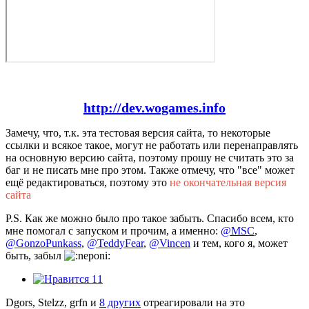
http://dev.wogames.info
Замечу, что, т.к. эта тестовая версия сайта, то некоторые
ссылки и всякое такое, могут не работать или перенаправлять
на основную версию сайта, поэтому прошу не считать это за
баг и не писать мне про этом. Также отмечу, что "все" может
ещё редактироваться, поэтому это
не окончательная версия
сайта
P.S. Как же можно было про такое забыть. Спасибо всем, кто
мне помогал с запуском и прочим, а именно:
@MSC
,
@GonzoPunkass
,
@TeddyFear
,
@Vincen
и тем, кого я, может
быть, забыл
11
Dgors, Stelzz, grfn и
8 других
отреагировали на это