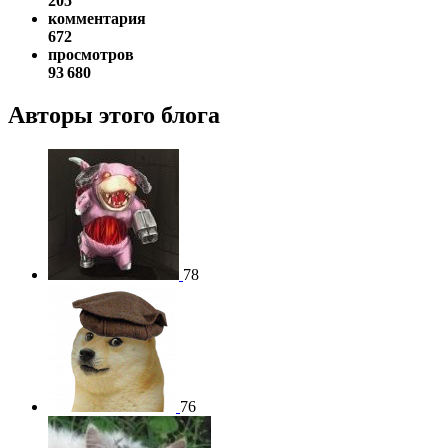
205
комментария
672
просмотров
93 680
Авторы этого блога
78
76