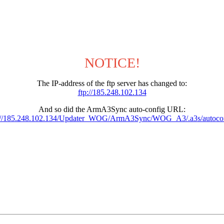
NOTICE!
The IP-address of the ftp server has changed to:
ftp://185.248.102.134
And so did the ArmA3Sync auto-config URL:
://185.248.102.134/Updater_WOG/ArmA3Sync/WOG_A3/.a3s/autoco