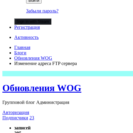
Войти
Забыли пароль?
Sign in with Steam
Регистрация
Активность
Главная
Блоги
Обновления WOG
Изменение адреса FTP сервера
Обновления WOG
Групповой блог Администрация
Авторизация
Подписчики
23
записей