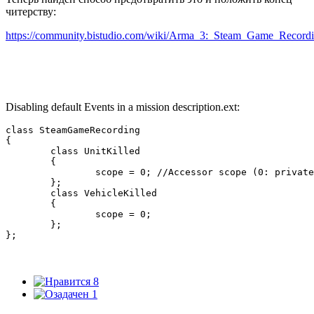
читерству:
https://community.bistudio.com/wiki/Arma_3:_Steam_Game_Record
Disabling default Events in a mission description.ext:
class SteamGameRecording

{

	class UnitKilled

	{

		scope = 0; //Accessor scope (0: private)

	};

	class VehicleKilled

	{

		scope = 0;

	};

};
8
1