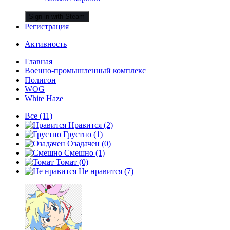
Sign in with Steam
Регистрация
Активность
Главная
Военно-промышленный комплекс
Полигон
WOG
White Haze
Все
(11)
Нравится
(2)
Грустно
(1)
Озадачен
(0)
Смешно
(1)
Томат
(0)
Не нравится
(7)