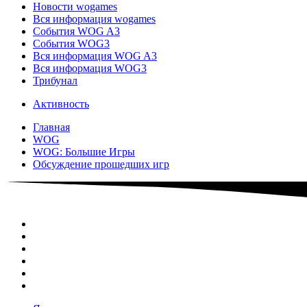
Новости wogames
Вся информация wogames
События WOG A3
События WOG3
Вся информация WOG A3
Вся информация WOG3
Трибунал
Активность
Главная
WOG
WOG: Большие Игры
Обсуждение прошедших игр