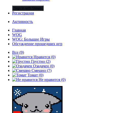
Sign in with Steam
Регистрация
Активность
Главная
WOG
WOG: Большие Игры
Обсуждение прошедших игр
Все
(9)
Нравится
(0)
Грустно
(2)
Озадачен
(0)
Смешно
(7)
Томат
(0)
Не нравится
(0)