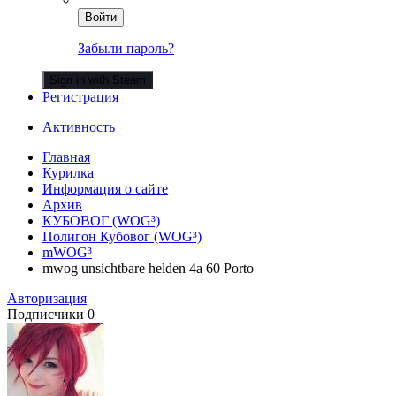
Войти
Забыли пароль?
Sign in with Steam
Регистрация
Активность
Главная
Курилка
Информация о сайте
Архив
КУБОВОГ (WOG³)
Полигон Кубовог (WOG³)
mWOG³
mwog unsichtbare helden 4a 60 Porto
Авторизация
Подписчики
0