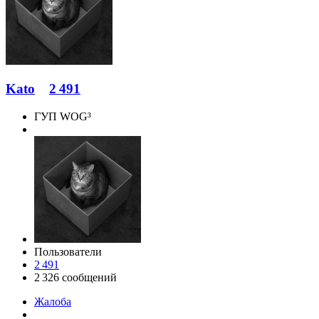
Kato
2 491
ГУП WOG³
Пользователи
2 491
2 326 сообщений
Жалоба