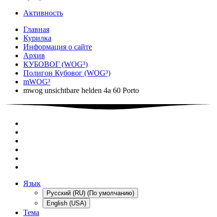
Активность
Главная
Курилка
Информация о сайте
Архив
КУБОВОГ (WOG³)
Полигон Кубовог (WOG³)
mWOG³
mwog unsichtbare helden 4a 60 Porto
Язык
Русский (RU) (По умолчанию)
English (USA)
Тема