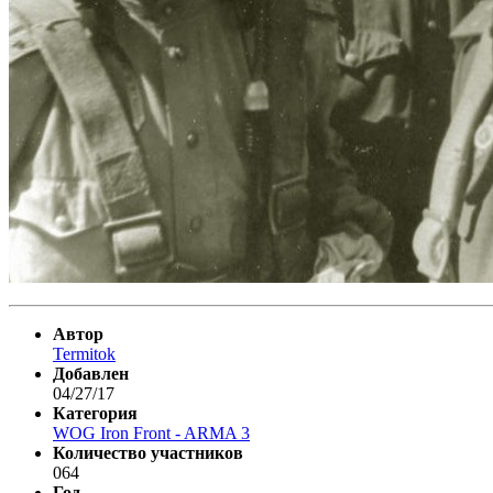
Автор
Termitok
Добавлен
04/27/17
Категория
WOG Iron Front - ARMA 3
Количество участников
064
Год