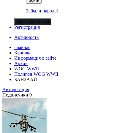
Войти
Забыли пароль?
Sign in with Steam
Регистрация
Активность
Главная
Курилка
Информация о сайте
Архив
WOG WWII
Полигон WOG WWII
БАНЗААЙ
Авторизация
Подписчики
0