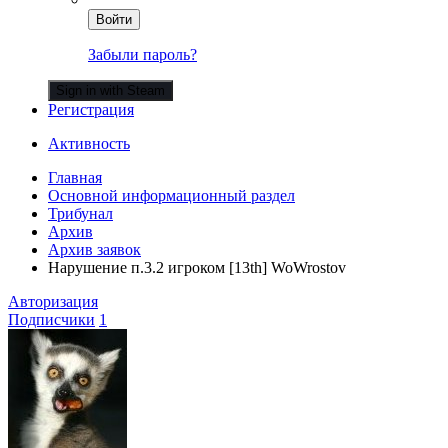
Войти
Забыли пароль?
Sign in with Steam
Регистрация
Активность
Главная
Основной информационный раздел
Трибунал
Архив
Архив заявок
Нарушение п.3.2 игроком [13th] WoWrostov
Авторизация
Подписчики
1