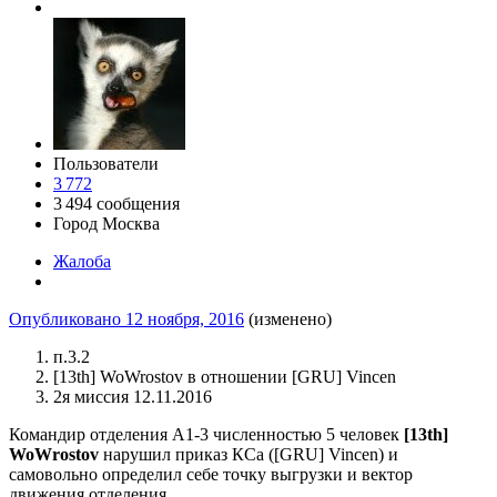
Пользователи
3 772
3 494 сообщения
Город
Москва
Жалоба
Опубликовано
12 ноября, 2016
(изменено)
п.3.2
[13th] WoWrostov в отношении [GRU] Vincen
2я миссия 12.11.2016
Командир отделения А1-3
численностью 5 человек
[13th]
WoWrostov
нарушил приказ КСа ([GRU] Vincen) и
самовольно определил себе точку выгрузки и вектор
движения отделения.