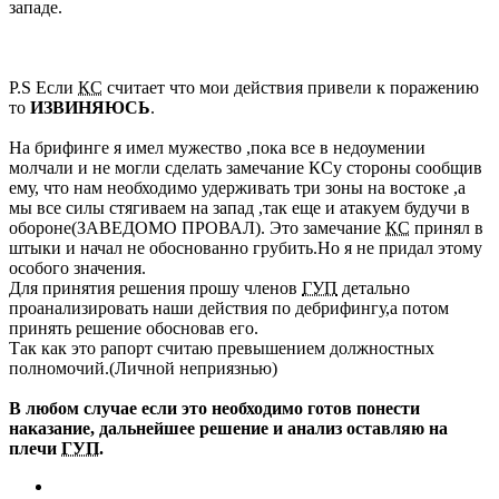
западе.
P.S Если
КС
считает что мои действия привели к поражению
то
ИЗВИНЯЮСЬ
.
На брифинге я имел мужество ,пока все в недоумении
молчали и не могли сделать замечание КСу стороны сообщив
ему, что нам необходимо удерживать три зоны на востоке ,а
мы все силы стягиваем на запад ,так еще и атакуем будучи в
обороне(ЗАВЕДОМО ПРОВАЛ). Это замечание
КС
принял в
штыки и начал не обоснованно грубить.Но я не придал этому
особого значения.
Для принятия решения прошу членов
ГУП
детально
проанализировать наши действия по дебрифингу,а потом
принять решение обосновав его.
Так как это рапорт считаю превышением должностных
полномочий.(Личной неприязнью)
В любом случае если это необходимо готов понести
наказание, дальнейшее решение и анализ оставляю на
плечи
ГУП
.