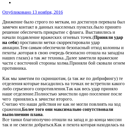
Опубликовано
13 ноября, 2016
Движение было строго по меткам, но достигнув перевала был
замечен контакт в данных населеных пунктах.было принято
решение обеспечить прикрытие с фланга. Выставились и
начали подавление вражеских огневых точек.(
Приняли удар
на себя
) проставили метки скорректировали удар
авиации.Тем самым обеспечили безопасный отход колонны и
пехоты ,которая в свою очередь безопасно отошла на запад(на
наших глазах) а так же техника..Далее заметили вражеские
части с восточной стороны холма.Приняли бой сковали огнем
противника.
Как мы заметим по скриншотам, (а так же по дибрифингу) те
отделения которые высадились на точках не встретили какого
либо серьезного сопротивления.Так как весь удар приняло
наше отделение.Полностью зачистили одно поселение после
чего принялись к зачистке второго.
Считаю что наши действия не как не могли повлиять на ход
сражения,
Более того они максимально сопутствовали
выполнению плана
.
Все танки благополучно отошли на запад и до конца миссии
так и не смогли добраться.Как и пехота которая находилась на