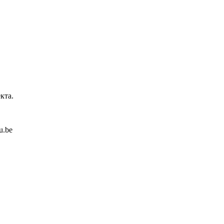
кта.
u.be