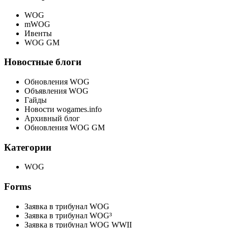
WOG
mWOG
Ивенты
WOG GM
Новостные блоги
Обновления WOG
Объявления WOG
Гайды
Новости wogames.info
Архивный блог
Обновления WOG GM
Категории
WOG
Forms
Заявка в трибунал WOG
Заявка в трибунал WOG³
Заявка в трибунал WOG WWII