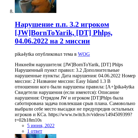
Нарушение п.п. 3.2 игроком
[JW]BornToYarik, [DT] Phlps,
04.06.2022 на 2 миссии
pika4ytka опубликовал тема в
WOG
Никнейм нарушителя: [JW]BornToYarik, [DT] Phlps
Нарушенный пункт правил: 3.2 Дополнительные
нарушенные пункты: Дата нарушения: 04.06.2022 Номер
миссии: 2 Название миссии: Easy Island 1.3 В
отношении кого были нарушены правила: [A+]pika4ytka
Свидетели нарушения (если имеются): Описание
нарушения: Отрядом JW и игроком [DT]Phlps была
саботирована задача повлекшая срыв плана. Самовольно
выбрали себе место высадки не предупредив остальных
игроков и КСа. https://www.twitch.tv/videos/1494509399?
t=02h18m10s
5 июня, 2022
1 ответ