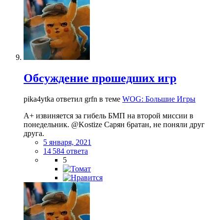
Обсуждение прошедших игр
pika4ytka ответил grfn в теме
WOG: Большие Игры
A+ извиняется за гибель БМП на второй миссии в
понедельник. @Kostize Сарян 6ратан, нe пoняли дрyг
дрyга.
5 января, 2021
14 584 ответа
5