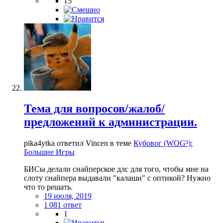
15
Тема для вопросов/жалоб/
предложений к администрации.
pika4ytka ответил Vincen в теме
Кубовог (WOG³):
Большие Игры
БИСы делали снайперское длс для того, чтобы мне на
слоту снайпера выдавали "калаши" с оптикой? Нужно
что то решать.
19 июля, 2019
1 081 ответ
1