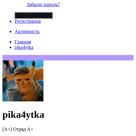
Забыли пароль?
Sign in with Steam
Регистрация
Активность
Главная
pika4ytka
pika4ytka
[A+] Отряд A+