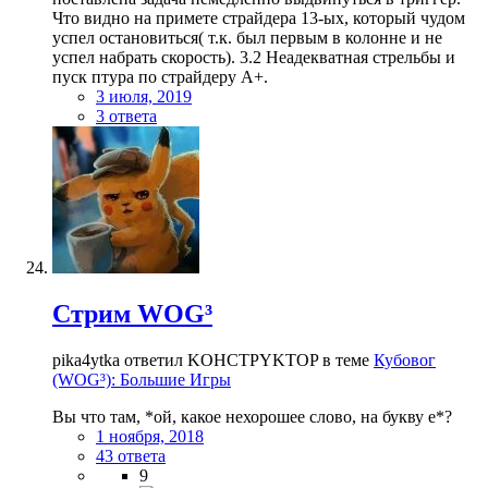
Что видно на примете страйдера 13-ых, который чудом
успел остановиться( т.к. был первым в колонне и не
успел набрать скорость). 3.2 Неадекватная стрельбы и
пуск птура по страйдеру А+.
3 июля, 2019
3 ответа
Стрим WOG³
pika4ytka ответил KOHCTPYKTOP в теме
Кубовог
(WOG³): Большие Игры
Вы что там, *ой, какое нехорошее слово, на букву е*?
1 ноября, 2018
43 ответа
9