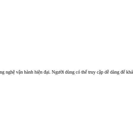
ông nghệ vận hành hiện đại. Người dùng có thể truy cập dễ dàng để kh