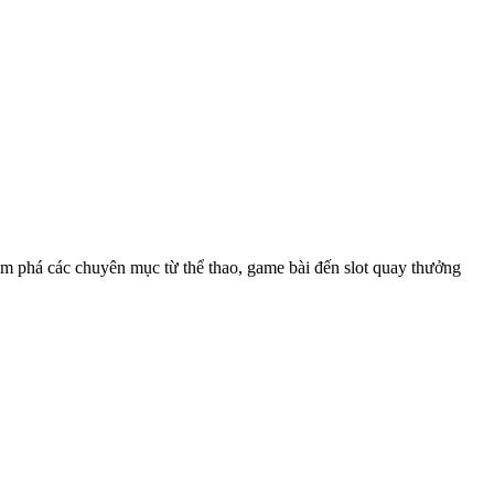
ám phá các chuyên mục từ thể thao, game bài đến slot quay thưởng