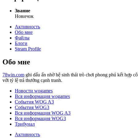
Звание
Новичок
Активность
Обо мне
Файлы
Блоги
Steam Profile
Обо мне
78win.com
ghi dấu ấn nhờ hệ sinh thái trò chơi phong phú kết hợp c
với tỷ lệ trả thưởng cạnh tranh.
Новости wogames
Вся информация wogames
События WOG A3
События WOG3
Вся информация WOG A3
Вся информация WOG3
Трибунал
Активность