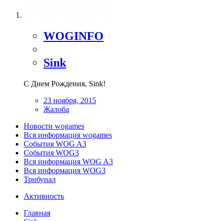
WOGINFO
Sink
С Днем Рождения, Sink!
23 ноября, 2015
Жалоба
Новости wogames
Вся информация wogames
События WOG A3
События WOG3
Вся информация WOG A3
Вся информация WOG3
Трибунал
Активность
Главная