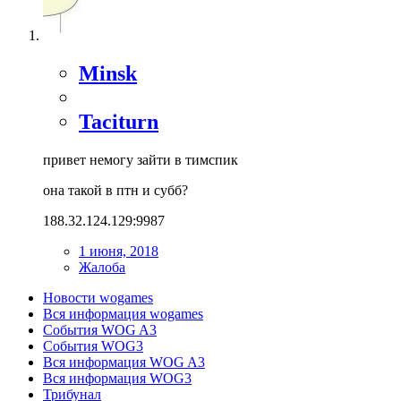
Minsk
Taciturn
привет немогу зайти в тимспик
она такой в птн и субб?
188.32.124.129:9987
1 июня, 2018
Жалоба
Новости wogames
Вся информация wogames
События WOG A3
События WOG3
Вся информация WOG A3
Вся информация WOG3
Трибунал