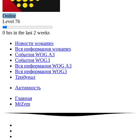
Online
Level 76
0 hrs in the last 2 weeks
Новости wogames
Вся информация wogames
События WOG A3
События WOG3
Вся информация WOG A3
Вся информация WOG3
Трибунал
Активность
Главная
MrZem