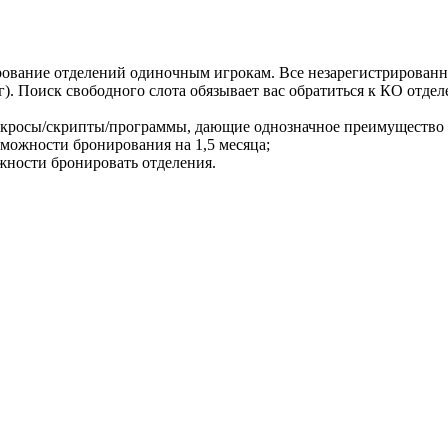
ование отделений одиночным игрокам. Все незарегистрированн
г). Поиск свободного слота обязывает вас обратиться к КО отде
акросы/скрипты/программы, дающие однозначное преимущество
зможности бронирования на 1,5 месяца;
жности бронировать отделения.