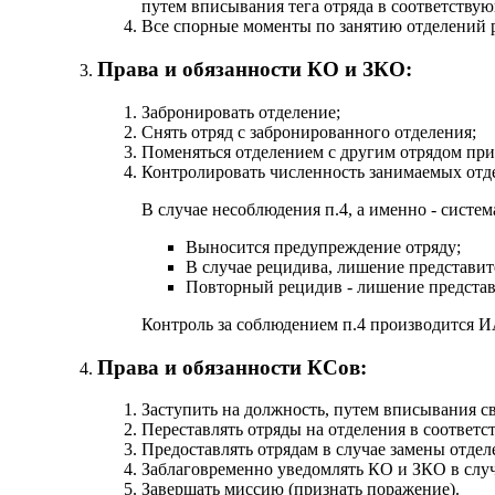
путем вписывания тега отряда в соответствую
Все спорные моменты по занятию отделений 
Права и обязанности КО и ЗКО:
Забронировать отделение;
Снять отряд с забронированного отделения;
Поменяться отделением с другим отрядом пр
Контролировать численность занимаемых отде
В случае несоблюдения п.4, а именно - систем
Выносится предупреждение отряду;
В случае рецидива, лишение представит
Повторный рецидив - лишение представи
Контроль за соблюдением п.4 производится И
Права и обязанности КСов:
Заступить на должность, путем вписывания св
Переставлять отряды на отделения в соответс
Предоставлять отрядам в случае замены отделе
Заблаговременно уведомлять КО и ЗКО в случа
Завершать миссию (признать поражение).