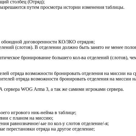
щий столбец (Отряд);
разрешаются путем просмотра истории изменения таблицы.
и обоюдной договоренности КО/ЗКО отрядов;
лений (слотов). В отделении должно быть занято не менее поло
атическое бронирование большего кол-ва отделений (слотов), чем
елей отряда возможности бронировать отделения на миссии на ср
телей отряда возможности бронировать отделения на миссии на 
А сервера WOG Arma 3, а так же самими игроками сервера.
оего игрового ник-нейма в таблице;
твии с планом на миссию;
ния равнозначное/-ые по кол-у слотов отделение/-я;
е перестановки отряда на другое отделение;