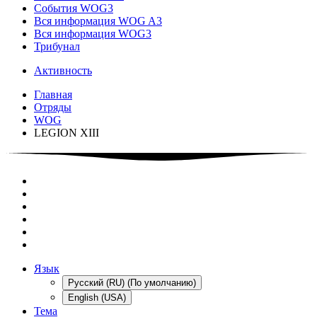
События WOG3
Вся информация WOG A3
Вся информация WOG3
Трибунал
Активность
Главная
Отряды
WOG
LEGION XIII
Язык
Русский (RU) (По умолчанию)
English (USA)
Тема