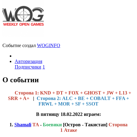
Событие создал
WOGlNFO
Авторизация
Подписчики
1
О событии
Cторона 1: KND + DT + FOX + GHOST + JW + L13 +
SRR + A+
|
Сторона 2: ALC + BE + COBALT + FFA +
FRWL + MOR + SF + SSOT
В пятницу 18.02.2022 играем:
1.
Shamali
TA
-
Боевики
[Остров - Такистан]
Сторона
1 Атаке