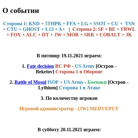
О событии
Cторона 1: KND + 5THPK + FFA + LG + SSOT + CU + TSN
+ CTU + GHOST + L13 + A+
|
Сторона 2: SF + BE + FRWL
+ FOX + ALC + DT + JW + MOR + SRR + COBALT + JK
В пятницу 19.11.2021 играем:
1.
Fate decision
ВС РФ
-
US Army
[Остров -
Beketov]
Сторона 1 в Обороне
2.
Battle of Mosul
ISOF + US Army
-
Боевики
[Остров -
Lythium]
Сторона 1 в Атаке
3. По количеству игроков
Игровой администратор - [JW] MEDVEPUT
В субботу 20.11.2021 играем: