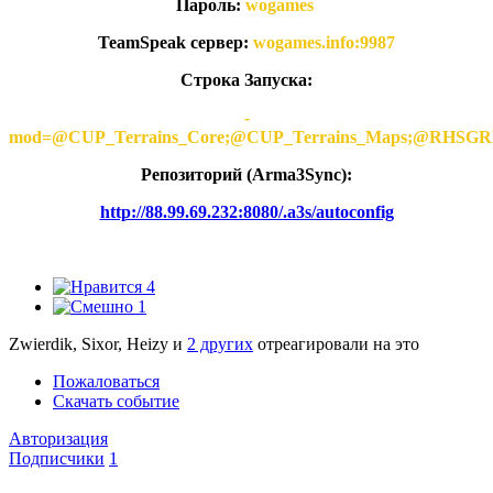
Пароль:
wogames
TeamSpeak сервер:
wogames.info:9987
Строка Запуска:
-
mod=@CUP_Terrains_Core;@CUP_Terrains_Maps;@
Репозиторий (Arma3Synс):
http://88.99.69.232:8080/.a3s/autoconfig
4
1
Zwierdik, Sixor, Heizy и
2 других
отреагировали на это
Пожаловаться
Скачать событие
Авторизация
Подписчики
1