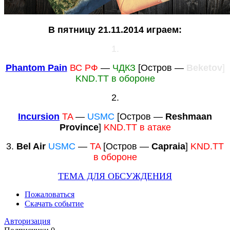
В пятницу 21.11.2014 играем:
1.
Phantom Pain
ВС РФ
—
ЧДКЗ
[Остров —
Beketov
]
KND.TT в обороне
2.
Incursion
TA
—
USMC
[Остров —
Reshmaan
Province
]
KND.TT в атаке
3.
Bel Air
USMC
—
TA
[Остров —
Capraia
]
KND.TT
в обороне
ТЕМА ДЛЯ ОБСУЖДЕНИЯ
Пожаловаться
Скачать событие
Авторизация