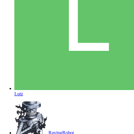
Lutz
RavingRobot