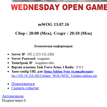
mWOG 13.07.16
Сбор : 20:00 (Мск). Старт : 20:10 (Мск)
Техническая информация:
Server IP
: 195.2.253.152:2302
Server Password
: wogames
TeamSpeak IP
: wogames.info
Версия плагина Task Force Arma 3 Radio
: 0.9.2
Auto-config URL для
Yoma Addon Sync (кликабельно)
:
ftp://193.19.118.182/Updater_WOG/WOG_Updater/addons.zip
Пожаловаться
Скачать событие
Авторизация
Подписчики
0