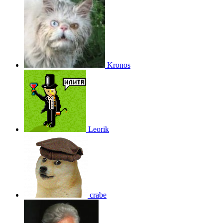
Kronos
Leorik
crabe