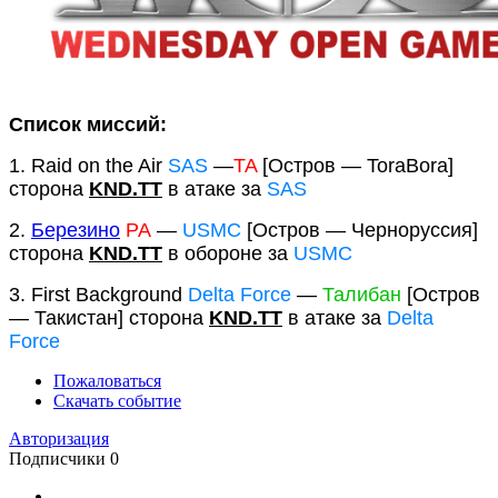
Список миссий:
1. Raid on the Air
SAS
—
TA
[Остров — ToraBora]
сторона
KND.TT
в атаке за
SAS
2.
Березино
РА
—
USMC
[Остров — Черноруссия]
сторона
KND.TT
в обороне за
USMC
3. First Background
Delta Force
—
Талибан
[Остров
— Такистан] сторона
KND.TT
в атаке за
Delta
Force
Пожаловаться
Скачать событие
Авторизация
Подписчики
0