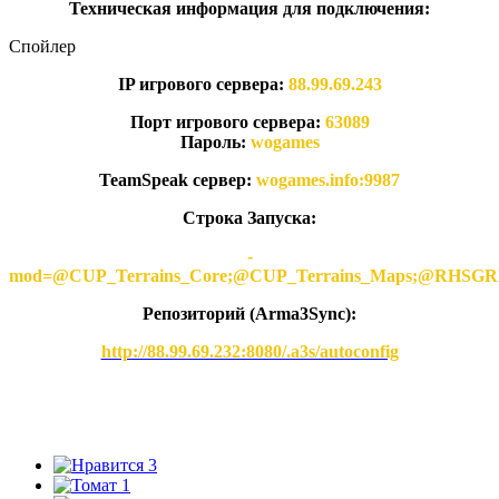
Техническая информация для подключения:
Спойлер
IP игрового сервера:
88.99.69.243
Порт игрового сервера:
63089
Пароль:
wogames
TeamSpeak сервер:
wogames.info:9987
Строка Запуска:
-
mod=@CUP_Terrains_Core;@CUP_Terrains_Maps;@
Репозиторий (Arma3Synс):
http://88.99.69.232:8080/.a3s/autoconfig
3
1