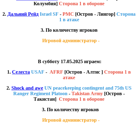
Колумбия]
Сторона 1 в обороне
2.
Дальний Рейд
Israel SF
-
PMC
[Остров - Лингор]
Сторона
1 в атаке
3. По количеству игроков
Игровой администратор -
В субботу 17.05.2025 играем:
1.
Селеста
USAF
-
AFRF
[Остров - Алтис ]
Сторона 1 в
атаке
2.
Shock and awe
UN peacekeeping contingent and 75th US
Ranger Regiment Platoon
-
Takistan Army
[Остров -
Такистан]
Сторона 1 в обороне
3. По количеству игроков
Игровой администратор -