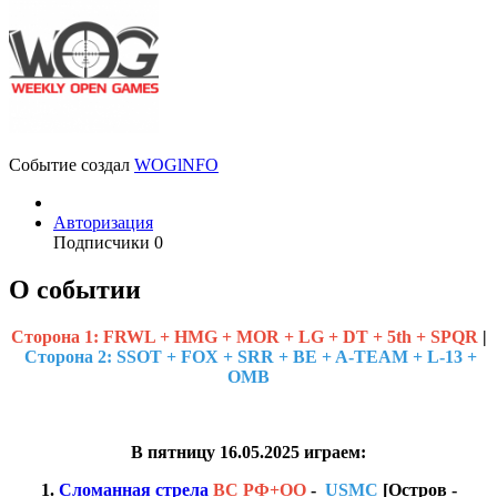
Событие создал
WOGlNFO
Авторизация
Подписчики
0
О событии
Cторона 1:
FRWL + HMG + MOR + LG + DT + 5th + SPQR
|
Сторона 2: SSOT + FOX + SRR + BE + A-TEAM + L-13 +
OMB
В пятницу 16.05.2025 играем:
1.
Сломанная стрела
ВС РФ+ОО
-
USMC
[Остров -