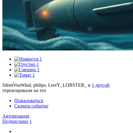
1
1
1
1
SilentVonWind, philips, LeerY_LOBSTER_ и
1 другой
отреагировали на это
Пожаловаться
Скачать событие
Авторизация
Подписчики
1