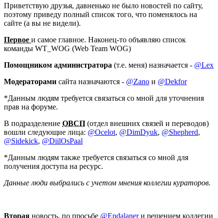
Приветствую друзья, давненько не было новостей по сайту,
поэтому приведу полный список того, что поменялось на
сайте (а вы не видели).
Первое
и самое главное. Наконец-то объявляю список
команды WT_WOG (Web Team WOG)
Помощником администратора
(т.е. меня) назначается -
@Lex
Модераторами
сайта назначаются -
@Zano
и
@Dekfor
*Данным людям требуется связаться со мной для уточнения
прав на форуме.
В подразделение
ОВСП
(отдел внешних связей и переводов)
вошли следующие лица:
@Ocelot
,
@DimDyuk
,
@Shepherd
,
@Sidekick
,
@DiilOsPaal
*Данным людям также требуется связаться со мной для
получения доступа на ресурс.
Данные люди выбрались с учетом мнения коллегии кураторов.
Вторая
новость, по просьбе
@Endalaner
и решением коллегии