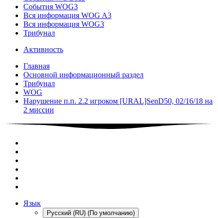
События WOG3
Вся информация WOG A3
Вся информация WOG3
Трибунал
Активность
Главная
Основной информационный раздел
Трибунал
WOG
Нарушение п.п. 2.2 игроком [URAL]SenD50, 02/16/18 на
2 миссии
Язык
Русский (RU) (По умолчанию)