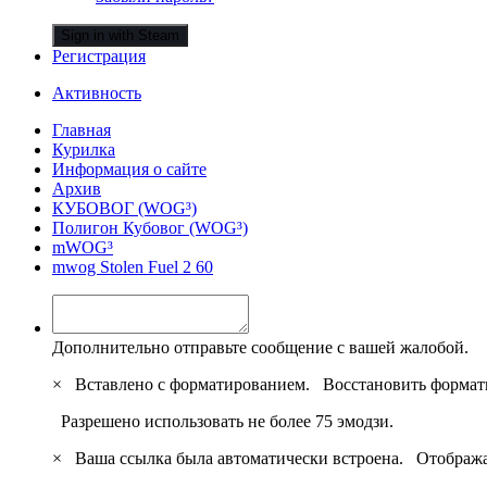
Sign in with Steam
Регистрация
Активность
Главная
Курилка
Информация о сайте
Архив
КУБОВОГ (WOG³)
Полигон Кубовог (WOG³)
mWOG³
mwog Stolen Fuel 2 60
Дополнительно отправьте сообщение с вашей жалобой.
×
Вставлено с форматированием.
Восстановить формат
Разрешено использовать не более 75 эмодзи.
×
Ваша ссылка была автоматически встроена.
Отобража