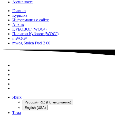
Активность
Главная
Курилка
Информация о сайте
Архив
КУБОВОГ (WOG³)
Полигон Кубовог (WOG³)
mWOG³
mwog Stolen Fuel 2 60
Язык
Русский (RU) (По умолчанию)
English (USA)
Тема