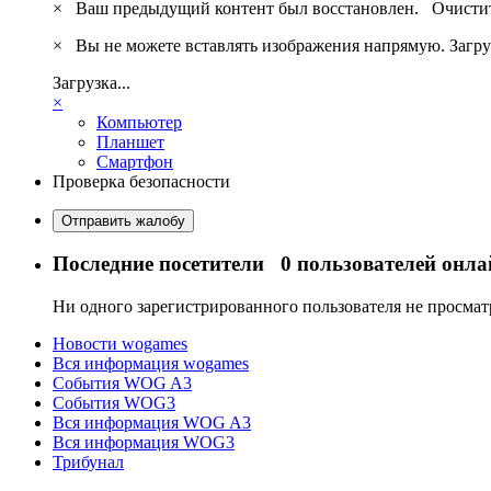
×
Ваш предыдущий контент был восстановлен.
Очистит
×
Вы не можете вставлять изображения напрямую. Загру
Загрузка...
×
Компьютер
Планшет
Смартфон
Проверка безопасности
Отправить жалобу
Последние посетители
0 пользователей онла
Ни одного зарегистрированного пользователя не просма
Новости wogames
Вся информация wogames
События WOG A3
События WOG3
Вся информация WOG A3
Вся информация WOG3
Трибунал