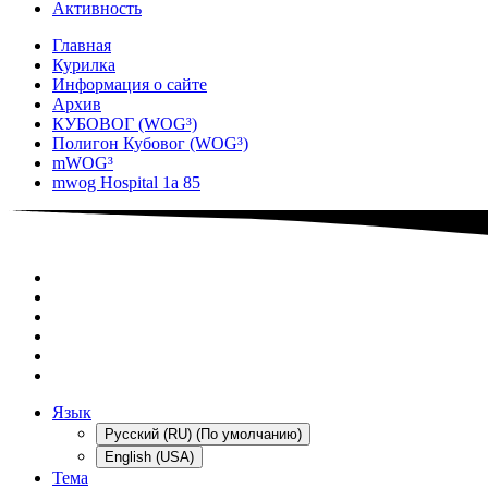
Активность
Главная
Курилка
Информация о сайте
Архив
КУБОВОГ (WOG³)
Полигон Кубовог (WOG³)
mWOG³
mwog Hospital 1a 85
Язык
Русский (RU) (По умолчанию)
English (USA)
Тема