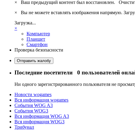
×
Ваш предыдущий контент был восстановлен.
Очистит
×
Вы не можете вставлять изображения напрямую. Загру
Загрузка...
×
Компьютер
Планшет
Смартфон
Проверка безопасности
Отправить жалобу
Последние посетители
0 пользователей онла
Ни одного зарегистрированного пользователя не просма
Новости wogames
Вся информация wogames
События WOG A3
События WOG3
Вся информация WOG A3
Вся информация WOG3
Трибунал