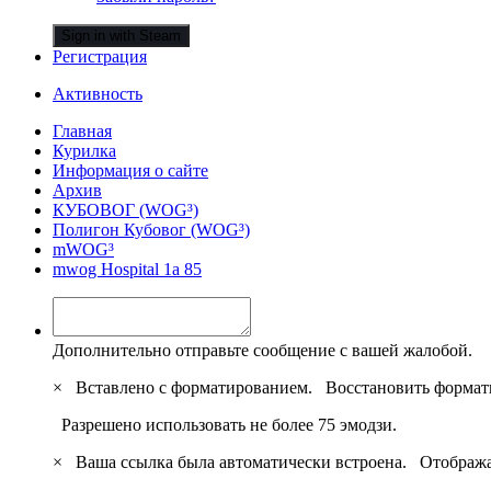
Sign in with Steam
Регистрация
Активность
Главная
Курилка
Информация о сайте
Архив
КУБОВОГ (WOG³)
Полигон Кубовог (WOG³)
mWOG³
mwog Hospital 1a 85
Дополнительно отправьте сообщение с вашей жалобой.
×
Вставлено с форматированием.
Восстановить формат
Разрешено использовать не более 75 эмодзи.
×
Ваша ссылка была автоматически встроена.
Отобража