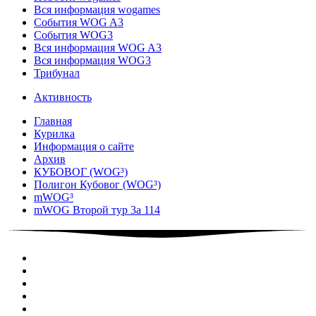
Вся информация wogames
События WOG A3
События WOG3
Вся информация WOG A3
Вся информация WOG3
Трибунал
Активность
Главная
Курилка
Информация о сайте
Архив
КУБОВОГ (WOG³)
Полигон Кубовог (WOG³)
mWOG³
mWOG Второй тур 3а 114