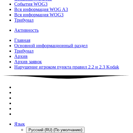
События WOG3
Вся информация WOG A3
Вся информация WOG3
Трибунал
Активность
Главная
Основной информационный раздел
Трибунал
Архив
Архив заявок
Нарушение игроком пункта правил 2.2 и 2.3 Kodak
Язык
Русский (RU) (По умолчанию)