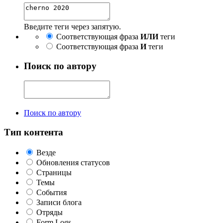
Введите теги через запятую.
Соответствующая фраза
ИЛИ
теги
Соответствующая фраза
И
теги
Поиск по автору
Поиск по автору
Тип контента
Везде
Обновления статусов
Страницы
Темы
События
Записи блога
Отряды
Form Logs