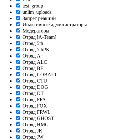
test_group
unlim_uploads
Запрет реакций
Инактивные администраторы
Модераторы
Отряд [A-Team]
Отряд 5th
Отряд 5thPK
Отряд A+
Отряд ALC
Отряд BE
Отряд COBALT
Отряд CTU
Отряд DOG
Отряд DT
Отряд FFA
Отряд FOX
Отряд FRWL
Отряд GHOST
Отряд HMG
Отряд JK
Отряд JW