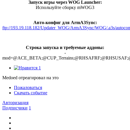
Запуск игры через WOG Launcher:
Используйте сборку mWOG3
Авто-конфиг для ArmA3Sync:
ftp://193.19.118.182/Updater_WOG/ArmA3Sync/WOG/.a3s/autocon
Строка запуска и требуемые аддоны:
-
mod=@ACE_BETA;@CUP_Terrains;@RHSAFRF;@RHSUSAF;@R
1
Medoed отреагировал на это
Пожаловаться
Скачать событие
Авторизация
Подписчики
1