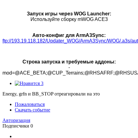
Запуск игры через WOG Launcher:
Используйте сборку mWOG ACE3
Авто-конфиг для ArmA3Sync:
ftp://193.19.118.182/Updater_WOG/ArmA3Sync/WOG/.a3s/aut
Строка запуска и требуемые аддоны:
-
mod=@ACE_BETA;@CUP_Terrains;@RHSAFRF;@RHSUSAF
3
Energy, grfn и BB_STOP отреагировали на это
Пожаловаться
Скачать событие
Авторизация
Подписчики
0