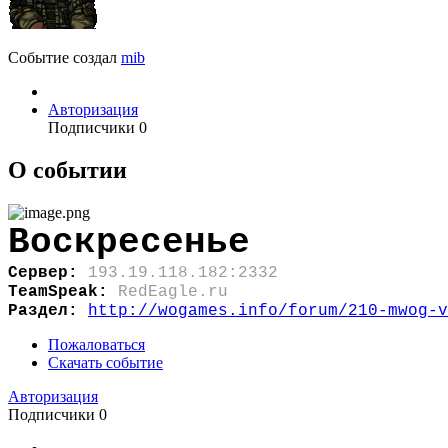
Событие создал
mib
Авторизация
Подписчики
0
О событии
Воскресенье
Сервер:
193.19.118.182:2332
TeamSpeak:
RedEagle.ru
Раздел:
http://wogames.info/forum/210-mwog-v
Пожаловаться
Скачать событие
Авторизация
Подписчики
0