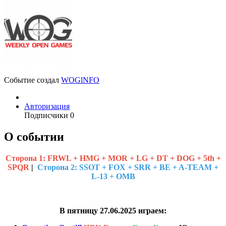
Событие создал
WOGlNFO
Авторизация
Подписчики
0
О событии
Cторона 1:
FRWL + HMG + MOR + LG + DT + DOG + 5th +
SPQR
|
Сторона 2: SSOT + FOX + SRR + BE + A-TEAM +
L-13 + OMB
В пятницу 27.06.2025 играем: