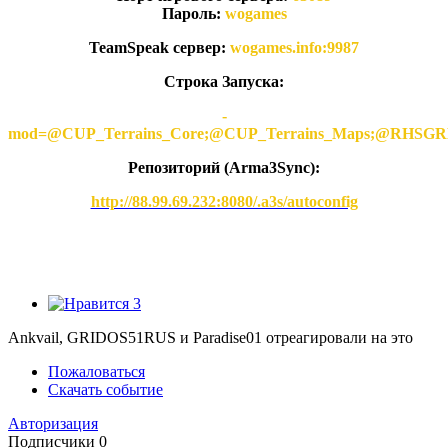
Пароль:
wogames
TeamSpeak сервер:
wogames.info:9987
Строка Запуска:
-
mod=@CUP_Terrains_Core;@CUP_Terrains_Maps;@
Репозиторий (Arma3Synс):
http://88.99.69.232:8080/.a3s/autoconfig
3
Ankvail, GRIDOS51RUS и Paradise01 отреагировали на это
Пожаловаться
Скачать событие
Авторизация
Подписчики
0