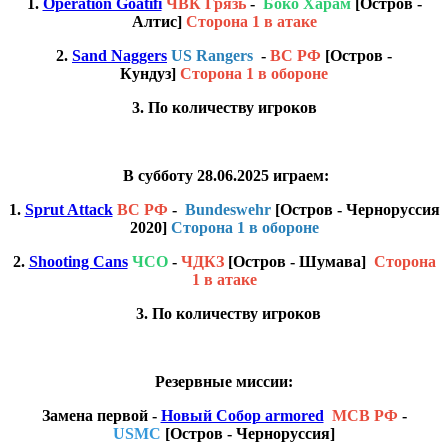
1.
Operation Goatifi
ЧВК Грязь
-
Боко Харам
[Остров -
Алтис]
Сторона 1 в атаке
2.
Sand Naggers
US Rangers
-
ВС РФ
[Остров -
Кундуз]
Сторона 1 в обороне
3. По количеству игроков
В субботу 28.06.2025 играем:
1.
Sprut Attack
ВС РФ
-
Bundeswehr
[Остров - Черноруссия
2020]
Сторона 1 в обороне
2.
Shooting Cans
ЧСО
-
ЧДКЗ
[Остров - Шумава]
Сторона
1 в атаке
3. По количеству игроков
Резервные миссии:
Замена первой -
Новый Собор armored
МСВ РФ
-
USMC
[Остров - Черноруссия]