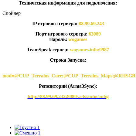
Техническая информация для подключения:
Спойлер
IP игрового сервера:
88.99.69.243
Порт игрового сервера:
63089
Пароль:
wogames
TeamSpeak сервер:
wogames.info:9987
Строка Запуска:
-
mod=@CUP_Terrains_Core;@CUP_Terrains_Maps;@
Репозиторий (Arma3Synс):
http://88.99.69.232:8080/.a3s/autoconfig
1
1