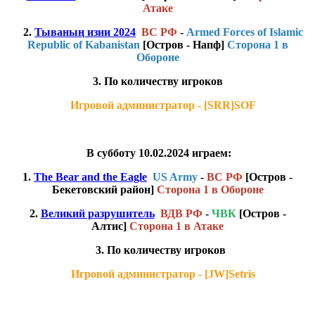
Атаке
2.
Тываның изии 2024
ВС РФ
-
Armed Forces of Islamic
Republic of Kabanis tan
[Остров - Напф]
Сторона 1 в
Обороне
3. По количеству игроков
Игровой администратор - [SRR]SOF
В субботу 10.02.2024 играем:
1.
The Bear and the Eagle
US Army
-
ВС РФ
[Остров -
Бекетовский район]
Сторона 1 в Обороне
2.
Великий разрушитель
ВДВ РФ
-
ЧВ К
[Остров -
Алтис]
Сторона 1 в Атаке
3. По количеству игроков
Игровой администратор - [JW]Setris