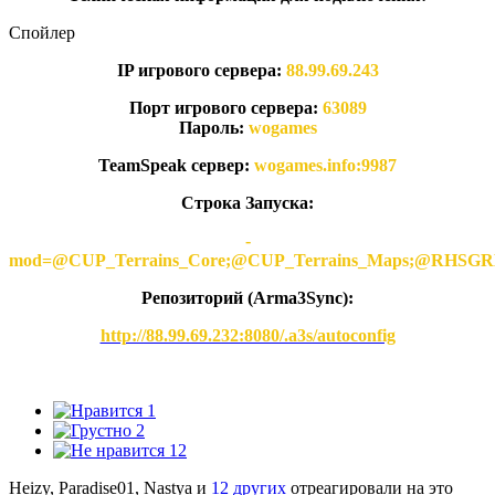
Спойлер
IP игрового сервера:
88.99.69.243
Порт игрового сервера:
63089
Пароль:
wogames
TeamSpeak сервер:
wogames.info:9987
Строка Запуска:
-
mod=@CUP_Terrains_Core;@CUP_Terrains_Maps;@
Репозиторий (Arma3Synс):
http://88.99.69.232:8080/.a3s/autoconfig
1
2
12
Heizy, Paradise01, Nastya и
12 других
отреагировали на это