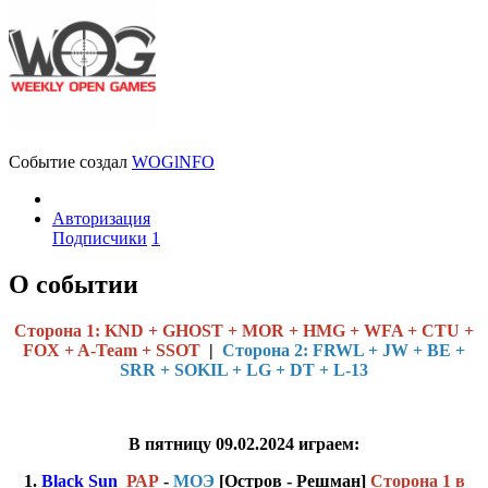
Событие создал
WOGlNFO
Авторизация
Подписчики
1
О событии
Cторона 1: KND + GHOST + MOR + HMG + WFA + CTU +
FOX + A-Team + SSOT
|
Сторона 2: FRWL + JW + BE +
SRR + SOKIL + LG + DT + L-13
В пятницу 09.02.2024 играем:
1.
Black Sun
РАР
-
МОЭ
[Остров - Р ешман]
Сторона 1 в