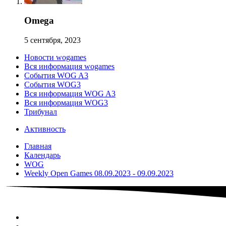
Omega
5 сентября, 2023
Новости wogames
Вся информация wogames
События WOG A3
События WOG3
Вся информация WOG A3
Вся информация WOG3
Трибунал
Активность
Главная
Календарь
WOG
Weekly Open Games 08.09.2023 - 09.09.2023