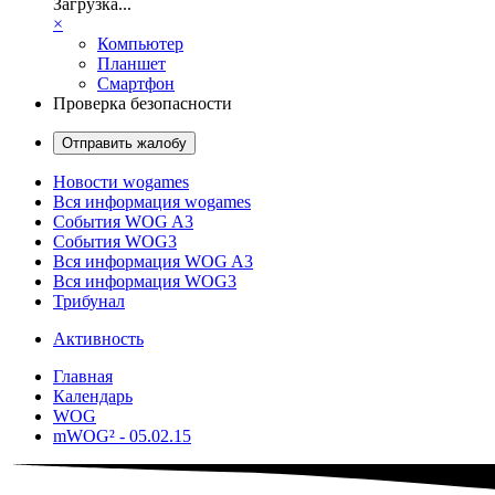
Загрузка...
×
Компьютер
Планшет
Смартфон
Проверка безопасности
Отправить жалобу
Новости wogames
Вся информация wogames
События WOG A3
События WOG3
Вся информация WOG A3
Вся информация WOG3
Трибунал
Активность
Главная
Календарь
WOG
mWOG² - 05.02.15