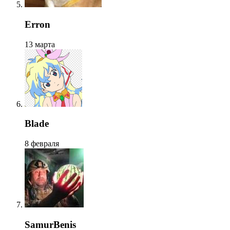
Erron
13 марта
Blade
8 февраля
SamurBenis