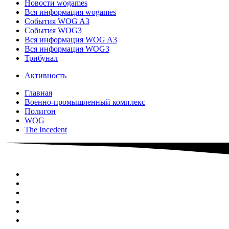
Новости wogames
Вся информация wogames
События WOG A3
События WOG3
Вся информация WOG A3
Вся информация WOG3
Трибунал
Активность
Главная
Военно-промышленный комплекс
Полигон
WOG
The Incedent