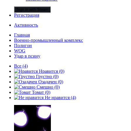
Sign in with Steam
Регистрация
Активность
Главная
Военно-промышленный комплекс
Полигон
WOG
Удар в псину
Все
(4)
Нравится
(0)
Грустно
(0)
Озадачен
(0)
Смешно
(0)
Томат
(0)
Не нравится
(4)