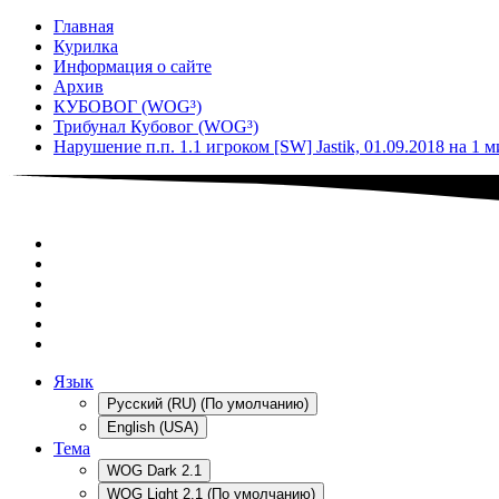
Главная
Курилка
Информация о сайте
Архив
КУБОВОГ (WOG³)
Трибунал Кубовог (WOG³)
Нарушение п.п. 1.1 игроком [SW] Jastik, 01.09.2018 на 1 
Язык
Русский (RU) (По умолчанию)
English (USA)
Тема
WOG Dark 2.1
WOG Light 2.1 (По умолчанию)