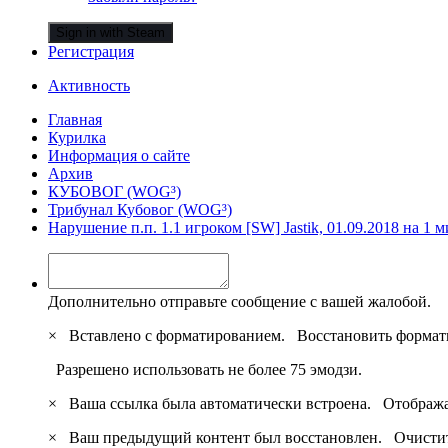
Sign in with Steam
Регистрация
Активность
Главная
Курилка
Информация о сайте
Архив
КУБОВОГ (WOG³)
Трибунал Кубовог (WOG³)
Нарушение п.п. 1.1 игроком [SW] Jastik, 01.09.2018 на 1 
Дополнительно отправьте сообщение с вашей жалобой.
×
Вставлено с форматированием.
Восстановить формат
Разрешено использовать не более 75 эмодзи.
×
Ваша ссылка была автоматически встроена.
Отобража
×
Ваш предыдущий контент был восстановлен.
Очистит