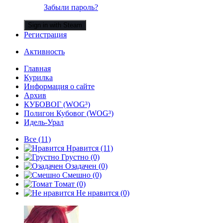
Забыли пароль?
Sign in with Steam
Регистрация
Активность
Главная
Курилка
Информация о сайте
Архив
КУБОВОГ (WOG³)
Полигон Кубовог (WOG³)
Идель-Урал
Все
(11)
Нравится
(11)
Грустно
(0)
Озадачен
(0)
Смешно
(0)
Томат
(0)
Не нравится
(0)