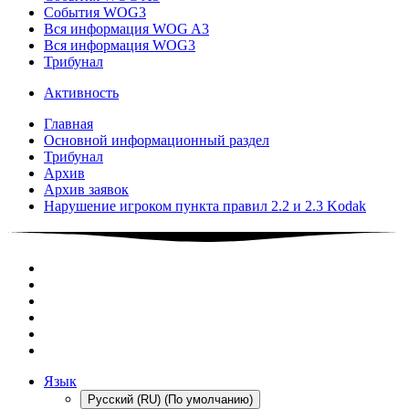
События WOG3
Вся информация WOG A3
Вся информация WOG3
Трибунал
Активность
Главная
Основной информационный раздел
Трибунал
Архив
Архив заявок
Нарушение игроком пункта правил 2.2 и 2.3 Kodak
Язык
Русский (RU) (По умолчанию)