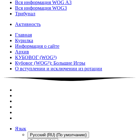
Вся информация WOG A3
Вся информация WOG3
Трибунал
Активность
Главная
Курилка
Информация о сайте
Архив
КУБОВОГ (WOG³)
Кубовог (WOG³): Большие Игры
О вступлении и исключении из ротации
Язык
Русский (RU) (По умолчанию)