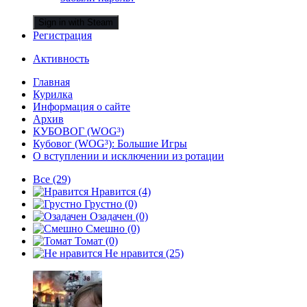
Sign in with Steam
Регистрация
Активность
Главная
Курилка
Информация о сайте
Архив
КУБОВОГ (WOG³)
Кубовог (WOG³): Большие Игры
О вступлении и исключении из ротации
Все
(29)
Нравится
(4)
Грустно
(0)
Озадачен
(0)
Смешно
(0)
Томат
(0)
Не нравится
(25)